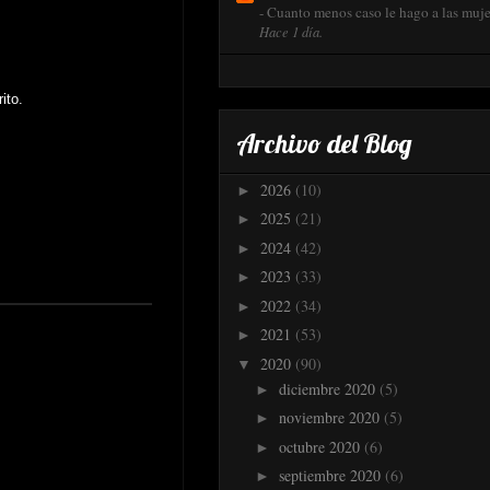
-
Cuanto menos caso le hago a las mujer
Hace 1 día.
ito.
Archivo del Blog
2026
(10)
►
2025
(21)
►
2024
(42)
►
2023
(33)
►
2022
(34)
►
2021
(53)
►
2020
(90)
▼
diciembre 2020
(5)
►
noviembre 2020
(5)
►
octubre 2020
(6)
►
septiembre 2020
(6)
►