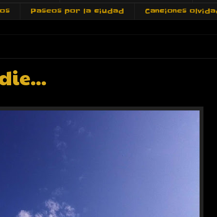
tos
Paseos por la ciudad
Canciones olvid
die...